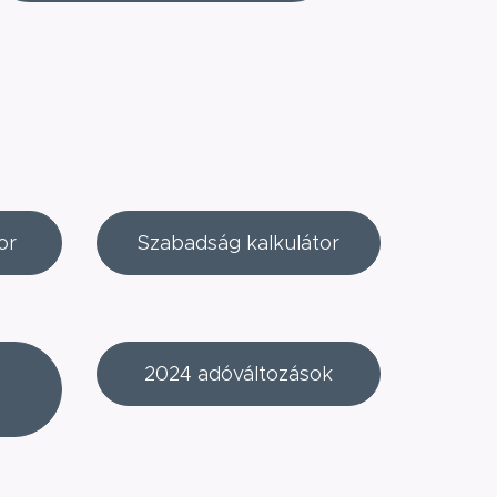
or
Szabadság kalkulátor
2024 adóváltozások