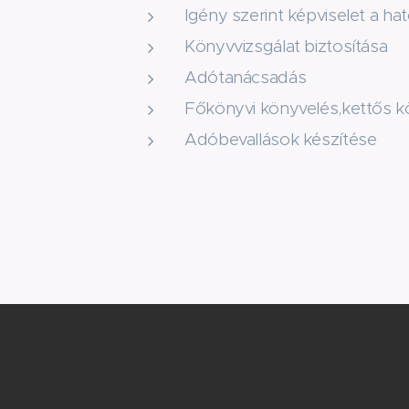
Igény szerint képviselet a h
Könyvvizsgálat biztosítása
Adótanácsadás
Főkönyvi könyvelés,kettős k
Adóbevallások készítése