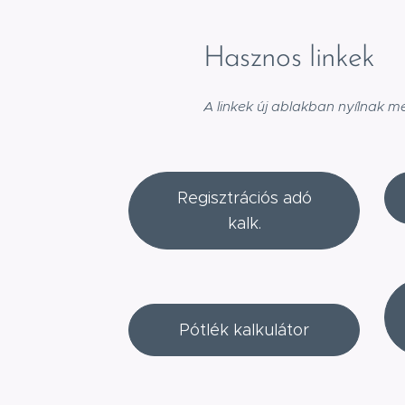
Hasznos linkek
A linkek új ablakban nyílnak m
Regisztrációs adó
kalk.
Pótlék kalkulátor