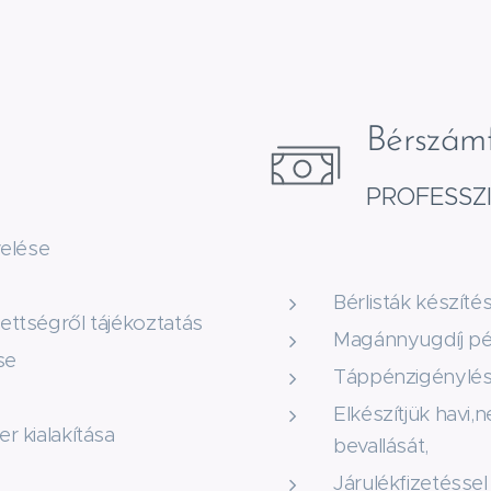
Bérszámf
PROFESSZ
elése
Bérlisták készíté
zettségről tájékoztatás
Magánnyugdíj pén
se
Táppénzigénylés
Elkészítjük havi,n
er kialakítása
bevallását,
Járulékfizetéssel