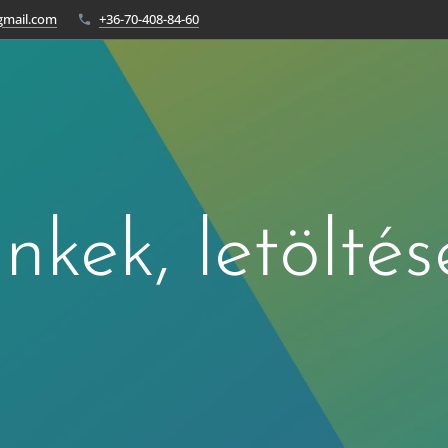
gmail.com
+36-70-408-84-60
inkek, letöltés