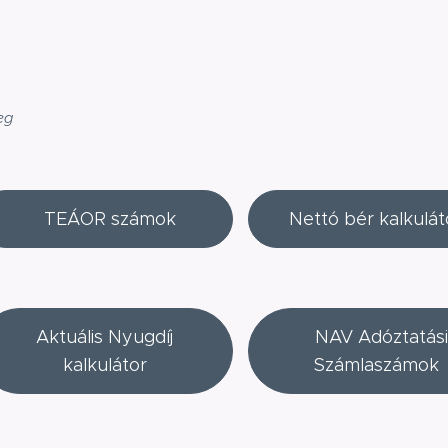
eg
TEÁOR számok
Nettó bér kalkulát
Aktuális Nyugdíj
NAV Adóztatási
kalkulátor
Számlaszámok