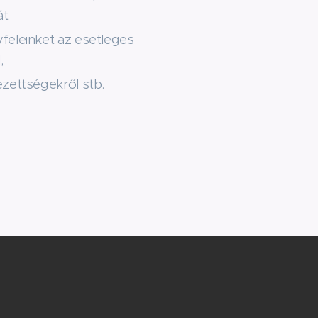
át
yfeleinket az esetleges
,
ezettségekről stb.