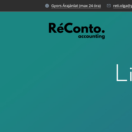
Gyors Árajánlat (max 24 óra)
reti.olga@
L