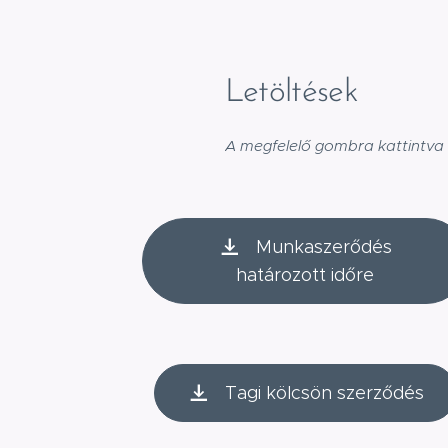
Letöltések
A megfelelő gombra kattintva 
Munkaszerődés
határozott időre
Tagi kölcsön szerződés