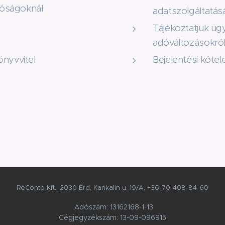
atóságoknál
adatszolgáltatás
Tájékoztatjuk üg
adóváltozásokról
önyvvitel
Bejelentési kötel
RéConto Kft., 2030 Érd, Kankalin u. 19/A, +36-70-408-84-60
Adószám: 13162168-1-13
Cégjegyzékszám: 13-09-096915