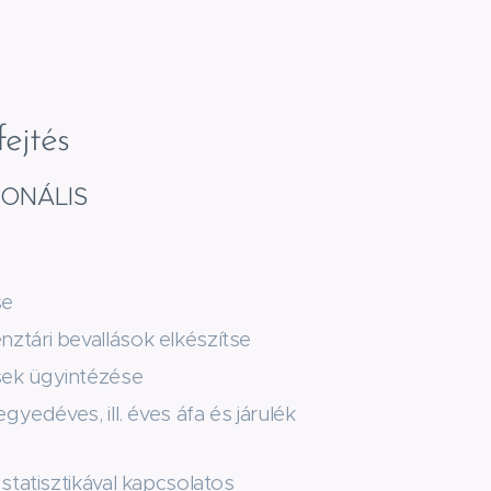
ejtés
IONÁLIS
se
ztári bevallások elkészítse
ek ügyintézése
egyedéves, ill. éves áfa és járulék
 statisztikával kapcsolatos