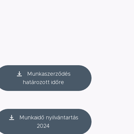
Munkaszerződés
határozott időre
Munkaidő nyilvántartás
2024