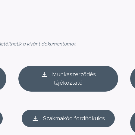
letölthetik a kívánt dokumentumot
Munkaszerződés
tájékoztató
Szakmakód fordítókulcs